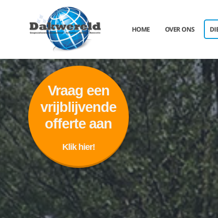
HOME
OVER ONS
DI
Vraag een
vrijblijvende
offerte aan
Klik hier!