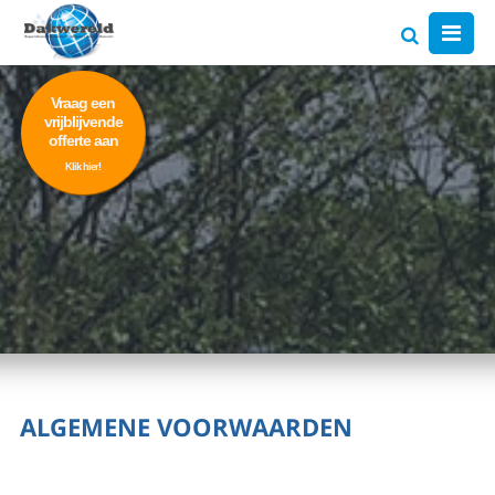
Vraag een
vrijblijvende
offerte aan
Klik hier!
ALGEMENE VOORWAARDEN